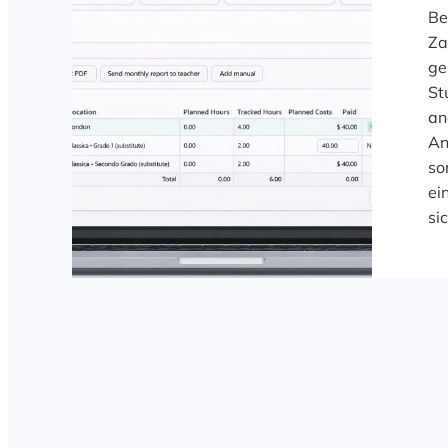
Be
Za
ge
St
an
An
so
ei
si