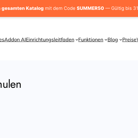
 gesamten Katalog
mit dem Code
SUMMER50
— Gültig bis 3
es
Addon AI
Einrichtungsleitfaden
Funktionen
Blog
Preise
hulen