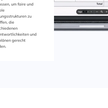
ssen, um faire und
ble
ungsstrukturen zu
ffen, die
chiedenen
ntwortlichkeiten und
plänen gerecht
den.