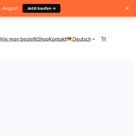
×
1. August
Jetzt kaufen →
Wie man bestellt
Shop
Kontakt
Deutsch