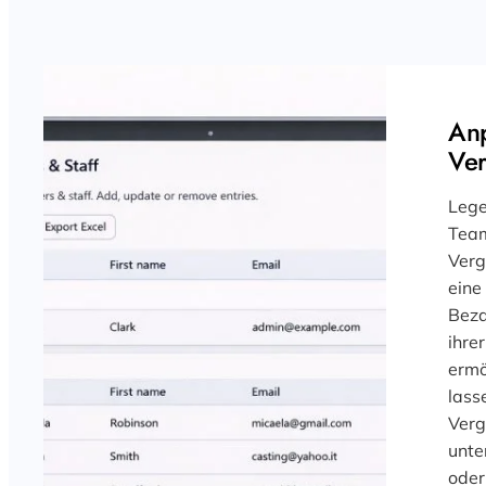
An
Ver
Lege
Team
Verg
eine
Beza
ihre
ermö
lass
Verg
unte
oder