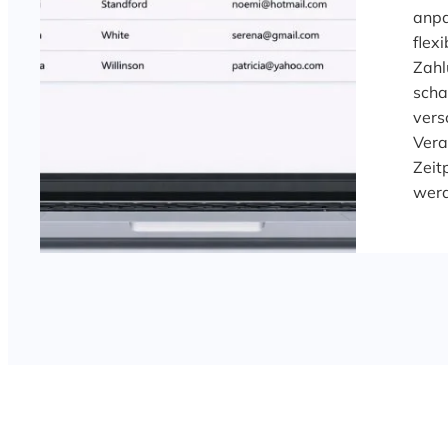
anpa
flexi
Zahl
scha
vers
Vera
Zeit
wer