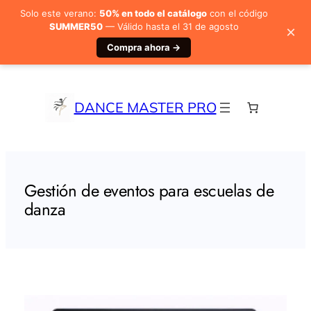
Solo este verano:
50% en todo el catálogo
con el código
SUMMER50
— Válido hasta el 31 de agosto
×
Compra ahora →
Saltar
al
contenido
DANCE MASTER PRO
Gestión de eventos para escuelas de
danza