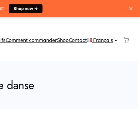
×
1st
Shop now →
ifs
Comment commander
Shop
Contact
Français
de danse