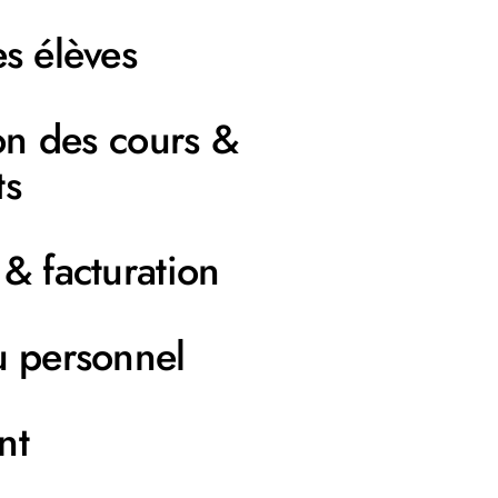
s élèves
ion des cours &
ts
& facturation
u personnel
nt