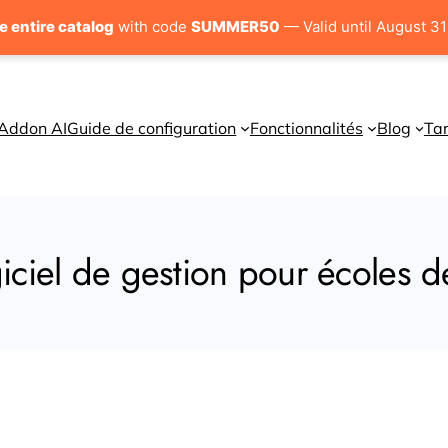
e entire catalog
with code
SUMMER50
— Valid until August 3
Addon AI
Guide de configuration
Fonctionnalités
Blog
Tar
ciel de gestion pour écoles 