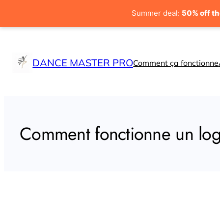
Summer deal:
50% off th
Aller
au
DANCE MASTER PRO
contenu
Comment ça fonctionne
Comment fonctionne un logi